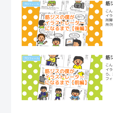
筋
プロフィール
こん
イラ
所障
所が
筋
プロフィール
こん
イラ
ら、
フィ